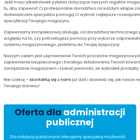
Jeśli masz jakiekolwiek pytania dotyczące naszych regałów maga
tu, aby zapewnić Ci profesjonalne doradztwo na każdym etapie za
doświadczeni specjaliści pomogą Ci wybrać najlepsze rozwiązani
specyfikacji Twojego magazynu.
Zapewniamy kompleksową obsługę, od doradztwa technicznego po
względu na to, czy potrzebujesz pomocy przy wyborze odpowiednich
systemu magazynowego, jesteśmy do Twojej dyspozycji.
Naszym celem jest usprawnienie Twoich procesów magazynowych, 
zapewnienie bezpiecznego i trwałego składowania Twoich towarów.
zarządzanie magazynem i zyskać pewność, że wybrałeś produkty n
Nie czekaj –
skontaktuj się z nami
już dziś i dowiedz się, jak nasz
Twojego biznesu!
Oferta dla
administracji
publicznej
Dla instytucji publicznych oferujemy specjalną możliwość