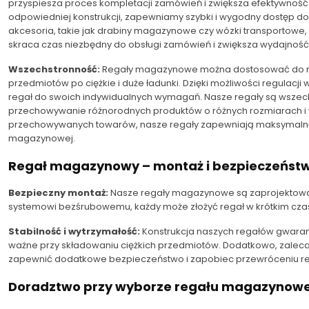
przyspiesza proces kompletacji zamówień i zwiększa efektywność 
odpowiedniej konstrukcji, zapewniamy szybki i wygodny dostęp do
akcesoria, takie jak drabiny magazynowe czy wózki transportowe, 
skraca czas niezbędny do obsługi zamówień i zwiększa wydajno
Wszechstronność:
Regały magazynowe można dostosować do ró
przedmiotów po ciężkie i duże ładunki. Dzięki możliwości regulacj
regał do swoich indywidualnych wymagań. Nasze regały są wszech
przechowywanie różnorodnych produktów o różnych rozmiarach i wa
przechowywanych towarów, nasze regały zapewniają maksymalną f
magazynowej.
Regał magazynowy – montaż i bezpieczeńst
Bezpieczny montaż:
Nasze regały magazynowe są zaprojektowane 
systemowi bezśrubowemu, każdy może złożyć regał w krótkim czasi
Stabilność i wytrzymałość:
Konstrukcja naszych regałów gwarantu
ważne przy składowaniu ciężkich przedmiotów. Dodatkowo, zaleca
zapewnić dodatkowe bezpieczeństwo i zapobiec przewróceniu re
Doradztwo przy wyborze regału magazynow