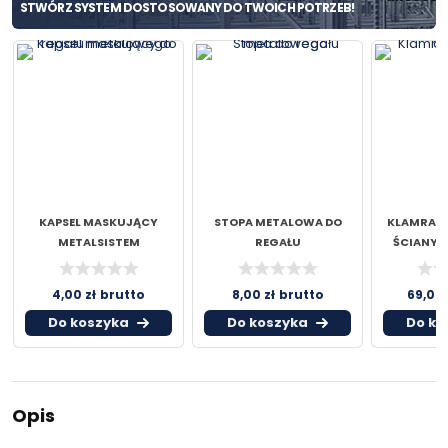
STWÓRZ
SYSTEM
DOSTOSOWANY
DO
TWOICH
POTRZEB!
KAPSEL MASKUJĄCY
STOPA METALOWA DO
KLAMRA 
METALSISTEM
REGAŁU
ŚCIANY 
4,00
zł
brutto
8,00
zł
brutto
69,00
Do koszyka
Do koszyka
Do ko
Opis