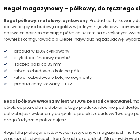
Regał magazynowy – półkowy, do ręcznego 
Regał półkowy
,
metalowy
,
cynkowany
. Produkt certyfikowany 
pozwalający na budowę regałów w jednym rzędzie przy zachowaniu
do swoich potrzeb montując półkę co 33 mm na określonych wys
również skonfigurować dla Ciebie indywidualną zabudowę, wykorzys
produkt w 100% cynkowany
szybki, bezśrubowy montaż
zaczep półki co 33 mm
łatwa rozbudowa o kolejne półki
łatwa rozbudowa o kolejne segmenty
produkt certyfikowany – TÜV
Regał półkowy wykonany jest w 100% ze stali cynkowanej
, ma
półek, co pozwala na dobranie tego produktu idealnie pod dostępn
potrzebujesz wykonamy bezpłatnie projekt zabudowy Twojego pomi
czego faktycznie potrzebujesz.
Regał dla profesjonalistów wykorzystywany w magazynach, hurtow
w garażach, piwnicach i komórkach lokatorskich. Dla prawidłowej