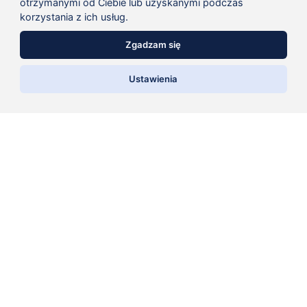
otrzymanymi od Ciebie lub uzyskanymi podczas
korzystania z ich usług.
Zgadzam się
E-mail
*
Asystent sprzedaży AI
Ustawienia
Doradca Klienta
Zapamiętaj moje dane w tej przeglądarce podczas
pisania kolejnych komentarzy.