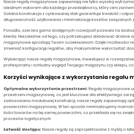
Nasze regały magazynowe zapewniają nie tylko wysoką wytrzymałoś
idealnym wyborem dla każdego przedsiębiorcy, który ceni zarówno 
Solidna konstrukcja z cynkowanej stali gwarantuje trwałość i odpo
długowieczność użytkowania i minimalizację kosztów związanyc
Ponadto, szeroka gama dostępnych rozwiązań pozwala na dost
klienta. Niezależnie od tego, czy potrzebujesz składować drobne art
magazynowe sprostają Twoim oczekiwaniom. Dzięki możliwości reg
zmieniać konfigurację regałów, aby maksymalnie wykorzystać d
Wybierając nasze regały magazynowe, inwestujesz w rozwiązanie, k
profesjonalny i schludny wygląd Twojego magazynu czy sklepu, co
Korzyści wynikające z wykorzystania regał
Optymalne wykorzystanie przestrzeni:
Regały magazynowe um
przestrzeni magazynowej, co jest kluczowe dla efektywnego zarząd
zastosowaniu modułowej konstrukcji, nasze regały zapewniają 
powierzchni magazynowej. W ten sposób minimalizujemy marnotra
ilości towarów na tej samej powierzchni, co przekłada się na zwi
procesów logistycznych.
Łatwość dostępu:
Nasze regały są zaprojektowane z myślą o ł