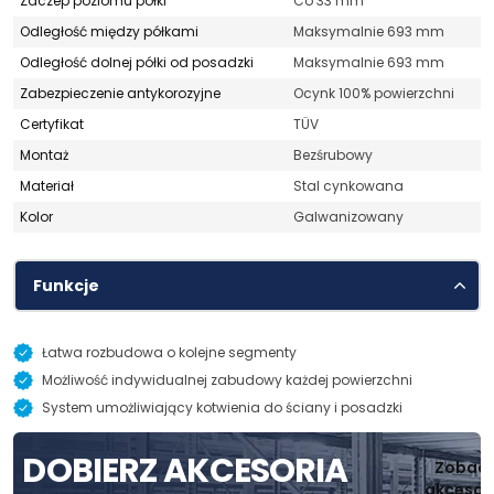
Zaczep poziomu półki
Co 33 mm
Odległość między półkami
Maksymalnie 693 mm
Odległość dolnej półki od posadzki
Maksymalnie 693 mm
Zabezpieczenie antykorozyjne
Ocynk 100% powierzchni
Certyfikat
TÜV
Montaż
Bezśrubowy
Materiał
Stal cynkowana
Kolor
Galwanizowany
Funkcje
Łatwa rozbudowa o kolejne segmenty
Możliwość indywidualnej zabudowy każdej powierzchni
System umożliwiający kotwienia do ściany i posadzki
D
O
B
I
E
R
Z
A
K
C
E
S
O
R
I
A
Zobac
akcesor