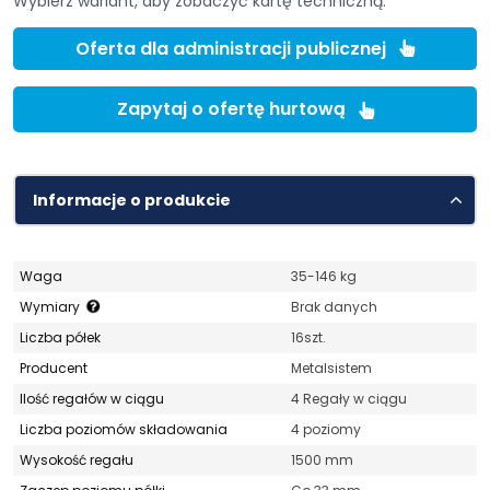
Wybierz wariant, aby zobaczyć kartę techniczną.
Oferta dla administracji publicznej
Zapytaj o ofertę hurtową
Informacje o produkcie
Waga
35-146 kg
Wymiary
Brak danych
Liczba półek
16szt.
Producent
Metalsistem
Ilość regałów w ciągu
4 Regały w ciągu
Liczba poziomów składowania
4 poziomy
Wysokość regału
1500 mm