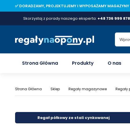
✅ DORADZAMY, PROJEKTUJEMY I WYPOSAŻAMY MAGAZYNY 
Skorzystaj z porady naszego eksperta:
+48 736 999 878
Strona Główna
Produkty
O nas
Strona Główna
Sklep
Regały magazynowe
Regały 
Regał półkowy ze stali cynkowanej