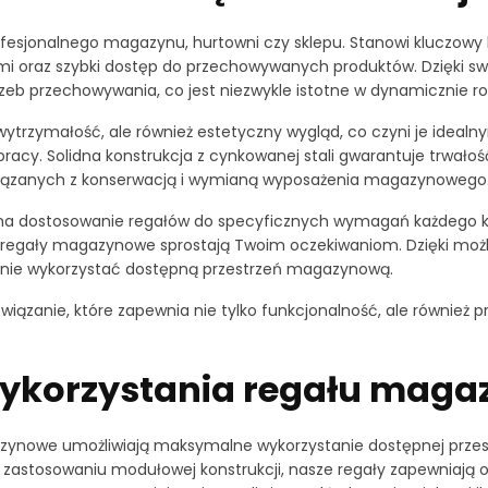
sjonalnego magazynu, hurtowni czy sklepu. Stanowi kluczowy 
mi oraz szybki dostęp do przechowywanych produktów. Dzięki s
zeb przechowywania, co jest niezwykle istotne w dynamicznie roz
trzymałość, ale również estetyczny wygląd, co czyni je idealn
pracy. Solidna konstrukcja z cynkowanej stali gwarantuje trwałoś
związanych z konserwacją i wymianą wyposażenia magazynowego
a dostosowanie regałów do specyficznych wymagań każdego klie
ze regały magazynowe sprostają Twoim oczekiwaniom. Dzięki możl
lnie wykorzystać dostępną przestrzeń magazynową.
iązanie, które zapewnia nie tylko funkcjonalność, ale również
 wykorzystania regału mag
ynowe umożliwiają maksymalne wykorzystanie dostępnej przest
i i zastosowaniu modułowej konstrukcji, nasze regały zapewnia