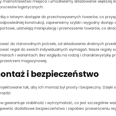
marnotrawstwo miejsca i umożliwiamy składowanie większej iloś
procesów logistycznych.
yślą o łatwym dostępie do przechowywanych towarów, co przysp
odpowiedniej konstrukcji, zapewniamy szybki i wygodny dostęp 
sportowe, ułatwiają manipulację i przenoszenie towarów, co skr
ć do różnorodnych potrzeb, od składowania drobnych przedmiot
osować regał do swoich indywidualnych wymagań. Nasze regały s
arach i wariantach. Bez względu na rodzaj i charakterystykę 
przestrzeni magazynowej.
ntaż i bezpieczeństwo
jektowane tak, aby ich montaż był prosty i bezpieczny. Dzięki
rzędzi.
w gwarantuje stabilność i wytrzymałość, co jest szczególnie wa
apewnić dodatkowe bezpieczeństwo i zapobiec przewróceniu reg