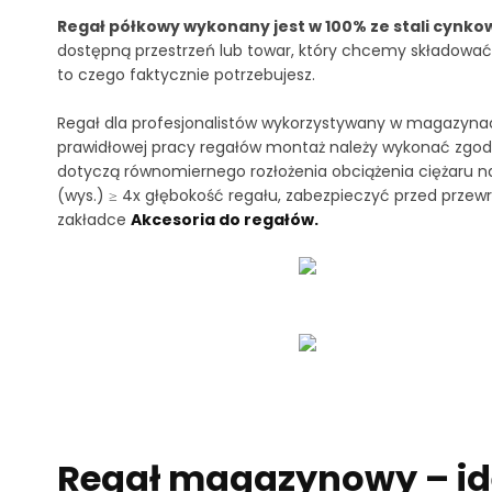
Regał półkowy wykonany jest w 100% ze stali cynko
dostępną przestrzeń lub towar, który chcemy składować.
to czego faktycznie potrzebujesz.
Regał dla profesjonalistów wykorzystywany w magazynach
prawidłowej pracy regałów montaż należy wykonać zgodn
dotyczą równomiernego rozłożenia obciążenia ciężaru n
(wys.) ≥ 4x głębokość regału, zabezpieczyć przed prze
zakładce
Akcesoria do regałów.
Regał magazynowy – ide