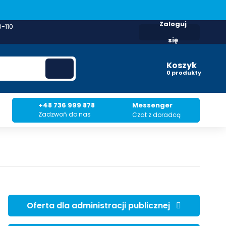
Zaloguj
8-110
się
Koszyk
produkty
+48 736 999 878
Messenger
Zadzwoń do nas
Czat z doradcą
Oferta dla administracji publicznej