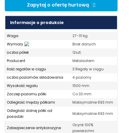
Zapytaj o ofertę hurtową
Informacje o produkcie
Waga
27-111 kg
Wymiary
Brak danych
Liczba półek
12szt.
Producent
Metalsistem
Ilość regałów w ciągu
3 Regały w ciągu
Liczba poziomów składowania
4 poziomy
Wysokość regału
1500 mm
Zaczep poziomu półki
Co 33 mm
Odległość między półkami
Maksymalnie 693 mm
Odległość dolnej półki od
Maksymalnie 693 mm
posadzki
Ocynk 100%
Zabezpieczenie antykorozyjne
powierzchni