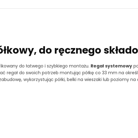
łkowy, do ręcznego skład
yfikowany do łatwego i szybkiego montażu.
Regał systemowy
po
wać regał do swoich potrzeb montując półkę co 33 mm na okreś
abudowę, wykorzystując półki, belki na wieszaki lub poziomy na