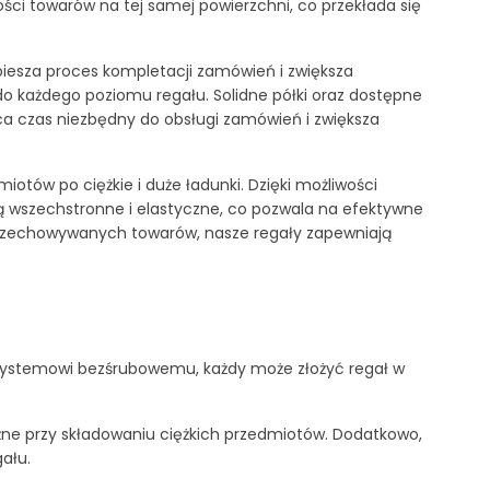
ci towarów na tej samej powierzchni, co przekłada się
iesza proces kompletacji zamówień i zwiększa
do każdego poziomu regału. Solidne półki oraz dostępne
aca czas niezbędny do obsługi zamówień i zwiększa
ów po ciężkie i duże ładunki. Dzięki możliwości
ą wszechstronne i elastyczne, co pozwala na efektywne
przechowywanych towarów, nasze regały zapewniają
 systemowi bezśrubowemu, każdy może złożyć regał w
żne przy składowaniu ciężkich przedmiotów. Dodatkowo,
ału.