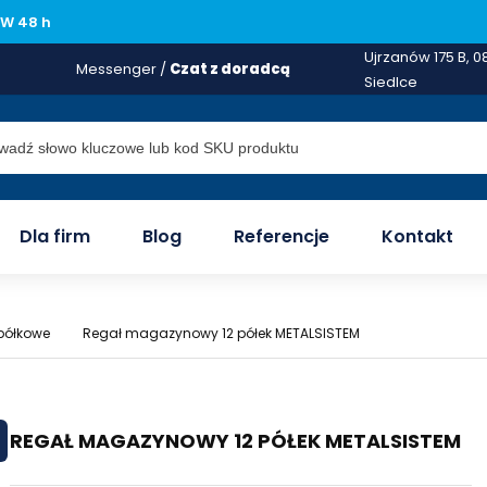
W 48 h
Ujrzanów 175 B, 0
Messenger /
Czat z doradcą
Siedlce
Dla firm
Blog
Referencje
Kontakt
półkowe
Regał magazynowy 12 półek METALSISTEM
REGAŁ MAGAZYNOWY 12 PÓŁEK METALSISTEM