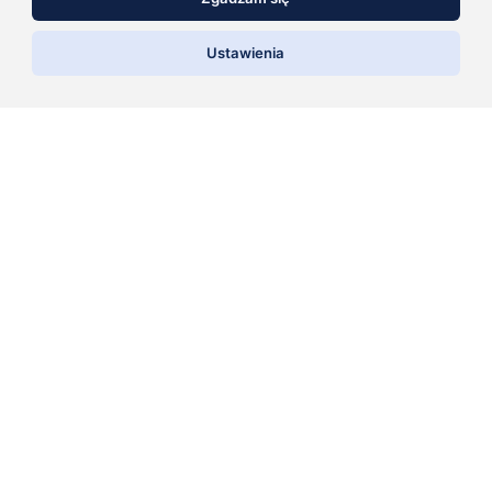
E-mail
*
Asystent sprzedaży AI
Ustawienia
Doradca Klienta
Zapamiętaj moje dane w tej przeglądarce podczas
pisania kolejnych komentarzy.
Copyright © 2026 regalynaopony.pl