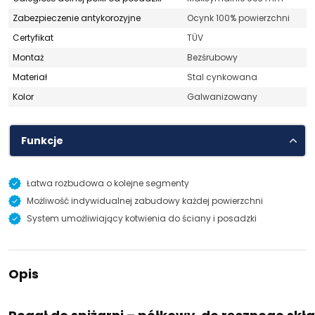
Zabezpieczenie antykorozyjne
Ocynk 100% powierzchni
Certyfikat
TÜV
Montaż
Bezśrubowy
Materiał
Stal cynkowana
Kolor
Galwanizowany
Funkcje
Łatwa rozbudowa o kolejne segmenty
Możliwość indywidualnej zabudowy każdej powierzchni
System umożliwiający kotwienia do ściany i posadzki
Opis