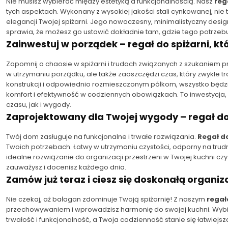
Nie musisz wybierać między estetyką a funkcjonalnością. Nasz
reg
tych aspektach. Wykonany z wysokiej jakości stali cynkowanej, nie
elegancji Twojej spiżarni. Jego nowoczesny, minimalistyczny desi
sprawia, że możesz go ustawić dokładnie tam, gdzie tego potrzebu
Zainwestuj w porządek – regał do spiżarni, któ
Zapomnij o chaosie w spiżarni i trudach związanych z szukaniem 
w utrzymaniu porządku, ale także zaoszczędzi czas, który zwykle tr
konstrukcji i odpowiednio rozmieszczonym półkom, wszystko będzi
komfort i efektywność w codziennych obowiązkach. To inwestycja,
czasu, jak i wygody.
Zaprojektowany dla Twojej wygody – regał do
Twój dom zasługuje na funkcjonalne i trwałe rozwiązania.
Regał do
Twoich potrzebach. Łatwy w utrzymaniu czystości, odporny na trudn
idealne rozwiązanie do organizacji przestrzeni w Twojej kuchni czy
zauważysz i docenisz każdego dnia.
Zamów już teraz i ciesz się doskonałą organiza
Nie czekaj, aż bałagan zdominuje Twoją spiżarnię! Z naszym
regał
przechowywaniem i wprowadzisz harmonię do swojej kuchni. Wybie
trwałość i funkcjonalność, a Twoja codzienność stanie się łatwiejs