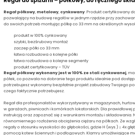
Regał do spiżarni – półkowy, do ręcznego sk
Regał półkowy
,
metalowy
,
cynkowany
. Produkt certyfikowany 
pozwalający na budowę regałów w jednym rzędzie przy zachowaniu
do swoich potrzeb montując półkę co 33 mm na określonych wyso
produkt w 100% cynkowany
szybki, bezśrubowy montaż
zaczep półki co 33 mm
łatwa rozbudowa o kolejne półki
łatwa rozbudowa o kolejne segmenty
produkt certyfikowany – TÜV
Regał półkowy wykonany jest w 100% ze stali cynkowanej
, ma
półek, co pozwala na dobranie tego produktu idealnie pod dostępn
potrzebujesz wykonamy bezpłatnie projekt zabudowy Twojego pomi
czego faktycznie potrzebujesz.
Regał dla profesjonalistów wykorzystywany w magazynach, hurtow
w garażach, piwnicach i komórkach lokatorskich. Dla prawidłowej
instrukcją oraz zapoznać się z warunkami montażu i składowania.
równomiernego rozłożenia obciążenia ciężaru na półkach. Ze wzg
regały o stosunku wysokości do głębokości, gdzie H (wys.) ≥ 4x 
pomocą kotew ściennych i podłogowych. Klamry umożliwiające mo