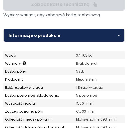
Zobacz kartę techniczną
Wybierz wariant, aby zobaczyć kartę techniczną.
Informacje o produkcie
Waga
37-103 kg
Wymiary
Brak danych
Liczba półek
5szt.
Producent
Metalsistem
Ilość regałów w ciągu
1 Regał w ciągu
Liczba poziomów składowania
5 poziomów
Wysokość regału
1500 mm
Zaczep poziomu półki
Co 33 mm
Odległość między półkami
Maksymalnie 693 mm
Odległość dolnej półki od posadzki
Maksymalnie 693 mm