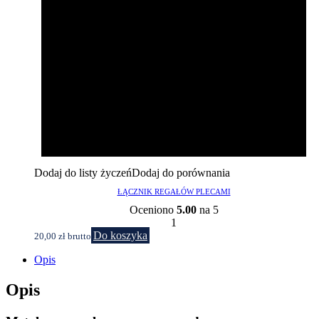
Dodaj do listy życzeń
Dodaj do porównania
ŁĄCZNIK REGAŁÓW PLECAMI
Oceniono
5.00
na 5
1
Do koszyka
20,00
zł
brutto
Opis
Opis