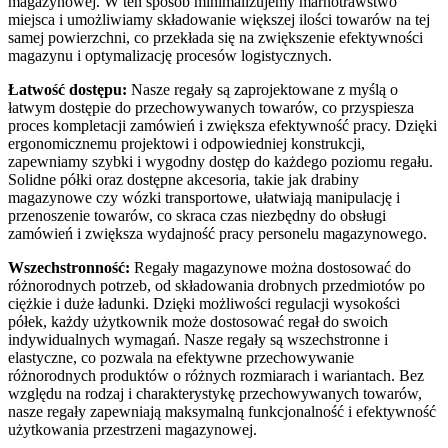
magazynowej. W ten sposób minimalizujemy marnotrawstwo
miejsca i umożliwiamy składowanie większej ilości towarów na tej
samej powierzchni, co przekłada się na zwiększenie efektywności
magazynu i optymalizację procesów logistycznych.
Łatwość dostępu:
Nasze regały są zaprojektowane z myślą o
łatwym dostępie do przechowywanych towarów, co przyspiesza
proces kompletacji zamówień i zwiększa efektywność pracy. Dzięki
ergonomicznemu projektowi i odpowiedniej konstrukcji,
zapewniamy szybki i wygodny dostęp do każdego poziomu regału.
Solidne półki oraz dostępne akcesoria, takie jak drabiny
magazynowe czy wózki transportowe, ułatwiają manipulację i
przenoszenie towarów, co skraca czas niezbędny do obsługi
zamówień i zwiększa wydajność pracy personelu magazynowego.
Wszechstronność:
Regały magazynowe można dostosować do
różnorodnych potrzeb, od składowania drobnych przedmiotów po
ciężkie i duże ładunki. Dzięki możliwości regulacji wysokości
półek, każdy użytkownik może dostosować regał do swoich
indywidualnych wymagań. Nasze regały są wszechstronne i
elastyczne, co pozwala na efektywne przechowywanie
różnorodnych produktów o różnych rozmiarach i wariantach. Bez
względu na rodzaj i charakterystykę przechowywanych towarów,
nasze regały zapewniają maksymalną funkcjonalność i efektywność
użytkowania przestrzeni magazynowej.