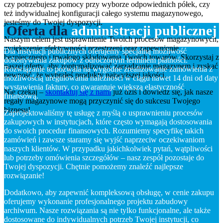
czy potrzebujesz pomocy przy wyborze odpowiednich półek, czy
też indywidualnej konfiguracji całego systemu magazynowego,
jesteśmy do Twojej dyspozycji.
Oferta dla
administracji publicznej
Naszym celem jest usprawnienie Twoich procesów magazynowych,
zwiększenie efektywności przestrzeni oraz zapewnienie
Dla instytucji publicznych oferujemy specjalną możliwość
bezpiecznego i trwałego składowania Twoich towarów. Skorzystaj z
dokonywania zakupów z odroczonym terminem płatności.
naszej oferty, aby zoptymalizować zarządzanie magazynem i zyskać
Rozwiązanie to pozwala na wygodne zrealizowanie zamówienia z
pewność, że wybrałeś produkty najwyższej jakości.
możliwością uregulowania należności w ciągu nawet 14 dni od daty
wystawienia faktury, co gwarantuje większą elastyczność
Nie czekaj –
skontaktuj się z nami
już dziś i dowiedz się, jak nasze
finansową.
regały magazynowe mogą przyczynić się do sukcesu Twojego
biznesu!
Zaprojektowaliśmy tę usługę z myślą o usprawnieniu procesów
zakupowych w instytucjach, które często wymagają dostosowania
do swoich procedur finansowych. Rozumiemy specyfikę takich
zamówień i zawsze staramy się wyjść naprzeciw oczekiwaniom
naszych klientów. W przypadku jakichkolwiek pytań, wątpliwości
lub potrzeby omówienia szczegółów – nasz zespół pozostaje do
Twojej dyspozycji. Chętnie pomożemy znaleźć najlepsze
rozwiązanie!
Dodatkowo, aby zapewnić kompleksową obsługę, w cenie zakupu
oferujemy wykonanie profesjonalnego projektu zabudowy
archiwum. Nasze rozwiązania są nie tylko funkcjonalne, ale także
dostosowane do indywidualnych potrzeb Twojej instytucji, co