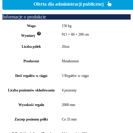
Oferta dla administracji publicznej
Informacje o produkcie
Waga
156 kg
911 × 60 × 200 cm
Wymiary
Liczba półek
20szt.
Producent
Metalsistem
Ilość regałów w ciągu
5 Regałów w ciągu
Liczba poziomów składowania
4 poziomy
Wysokość regału
2000 mm
Zaczep poziomu półki
Co 33 mm