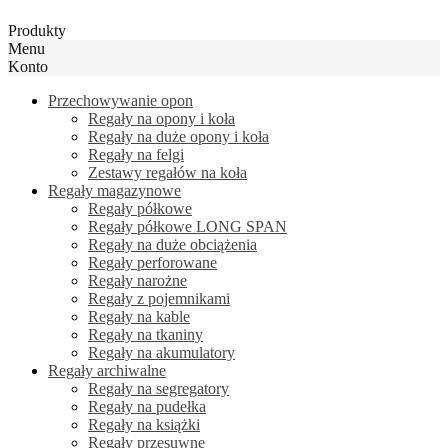
Produkty
Menu
Konto
Przechowywanie opon
Regały na opony i koła
Regały na duże opony i koła
Regały na felgi
Zestawy regałów na koła
Regały magazynowe
Regały półkowe
Regały półkowe LONG SPAN
Regały na duże obciążenia
Regały perforowane
Regały narożne
Regały z pojemnikami
Regały na kable
Regały na tkaniny
Regały na akumulatory
Regały archiwalne
Regały na segregatory
Regały na pudełka
Regały na książki
Regały przesuwne