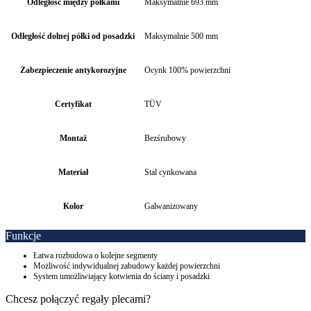
Odległość między półkami
Maksymalnie 693 mm
Odległość dolnej półki od posadzki
Maksymalnie 500 mm
Zabezpieczenie antykorozyjne
Ocynk 100% powierzchni
Certyfikat
TÜV
Montaż
Bezśrubowy
Materiał
Stal cynkowana
Kolor
Galwanizowany
Funkcje
Łatwa rozbudowa o kolejne segmenty
Możliwość indywidualnej zabudowy każdej powierzchni
System umożliwiający kotwienia do ściany i posadzki
Chcesz połączyć regały plecami?