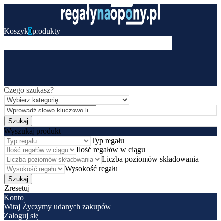
Koszyk
0
produkty
Czego szukasz?
Wyszukaj produkt
Typ regału
Ilość regałów w ciągu
Liczba poziomów składowania
Wysokość regału
Zresetuj
Konto
Witaj
Życzymy udanych zakupów
Zaloguj się