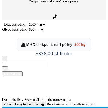
Pamiętaj, że możesz skorzystać z naszej pomocy.
Długość półki
Głębokość półki
MAX obciążenie na 1 półkę:
200 kg
5336,00
zł
brutto
-
ilość
Regał
+
metalowy
Do koszyka
20
półek
Long
Span
METALSISTEM
Dodaj do listy życzeń 2
Dodaj do porównania
Zobacz kartę techniczną
Brak karty technicznej dla tego SKU.