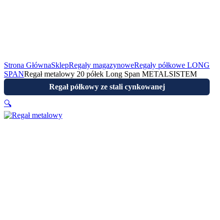
Strona Główna
Sklep
Regały magazynowe
Regały półkowe LONG
SPAN
Regał metalowy 20 półek Long Span METALSISTEM
Regał półkowy ze stali cynkowanej
🔍