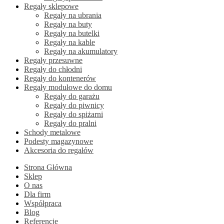
Regały sklepowe
Regały na ubrania
Regały na buty
Regały na butelki
Regały na kable
Regały na akumulatory
Regały przesuwne
Regały do chłodni
Regały do kontenerów
Regały modułowe do domu
Regały do garażu
Regały do piwnicy
Regały do spiżarni
Regały do pralni
Schody metalowe
Podesty magazynowe
Akcesoria do regałów
Strona Główna
Sklep
O nas
Dla firm
Współpraca
Blog
Referencje