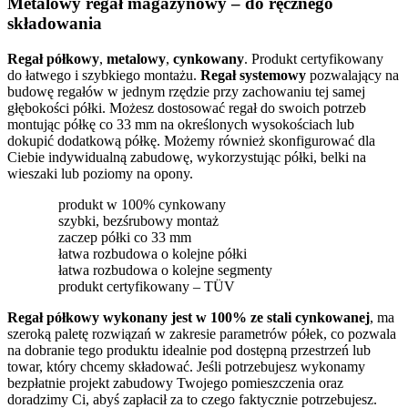
Metalowy regał magazynowy – do ręcznego
składowania
Regał półkowy
,
metalowy
,
cynkowany
. Produkt certyfikowany
do łatwego i szybkiego montażu.
Regał systemowy
pozwalający na
budowę regałów w jednym rzędzie przy zachowaniu tej samej
głębokości półki. Możesz dostosować regał do swoich potrzeb
montując półkę co 33 mm na określonych wysokościach lub
dokupić dodatkową półkę. Możemy również skonfigurować dla
Ciebie indywidualną zabudowę, wykorzystując półki, belki na
wieszaki lub poziomy na opony.
produkt w 100% cynkowany
szybki, bezśrubowy montaż
zaczep półki co 33 mm
łatwa rozbudowa o kolejne półki
łatwa rozbudowa o kolejne segmenty
produkt certyfikowany – TÜV
Regał półkowy wykonany jest w 100% ze stali cynkowanej
, ma
szeroką paletę rozwiązań w zakresie parametrów półek, co pozwala
na dobranie tego produktu idealnie pod dostępną przestrzeń lub
towar, który chcemy składować. Jeśli potrzebujesz wykonamy
bezpłatnie projekt zabudowy Twojego pomieszczenia oraz
doradzimy Ci, abyś zapłacił za to czego faktycznie potrzebujesz.