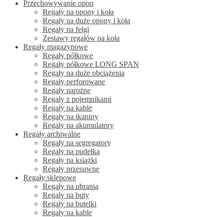
Przechowywanie opon
Regały na opony i koła
Regały na duże opony i koła
Regały na felgi
Zestawy regałów na koła
Regały magazynowe
Regały półkowe
Regały półkowe LONG SPAN
Regały na duże obciążenia
Regały perforowane
Regały narożne
Regały z pojemnikami
Regały na kable
Regały na tkaniny
Regały na akumulatory
Regały archiwalne
Regały na segregatory
Regały na pudełka
Regały na książki
Regały przesuwne
Regały sklepowe
Regały na ubrania
Regały na buty
Regały na butelki
Regały na kable