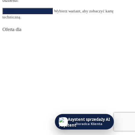
biznesu!
Zobacz kartę techniczną
Wybierz wariant, aby zobaczyć kartę
techniczną.
Oferta dla
administracji publicznej
Dla instytucji publicznych oferujemy specjalną możliwość
dokonywania zakupów z odroczonym terminem płatności.
Rozwiązanie to pozwala na wygodne zrealizowanie zamówienia z
możliwością uregulowania należności w ciągu nawet 14 dni od daty
wystawienia faktury, co gwarantuje większą elastyczność
finansową.
Zaprojektowaliśmy tę usługę z myślą o usprawnieniu procesów
zakupowych w instytucjach, które często wymagają dostosowania
do swoich procedur finansowych. Rozumiemy specyfikę takich
zamówień i zawsze staramy się wyjść naprzeciw oczekiwaniom
naszych klientów. W przypadku jakichkolwiek pytań, wątpliwości
lub potrzeby omówienia szczegółów – nasz zespół pozostaje do
Twojej dyspozycji. Chętnie pomożemy znaleźć najlepsze
rozwiązanie!
Asystent sprzedaży AI
Doradca Klienta
Dodatkowo, aby zapewnić kompleksową obsługę, w cenie zakupu
oferujemy wykonanie profesjonalnego projektu zabudowy