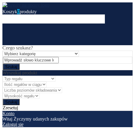
Koszyk
0
produkty
Czego szukasz?
Wyszukaj produkt
Zresetuj
Konto
Witaj
Życzymy udanych zakupów
Zaloguj się