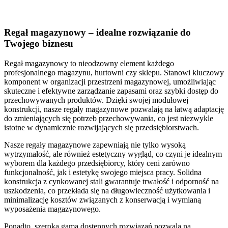
Regał magazynowy – idealne rozwiązanie do
Twojego biznesu
Regał magazynowy to nieodzowny element każdego
profesjonalnego magazynu, hurtowni czy sklepu. Stanowi kluczowy
komponent w organizacji przestrzeni magazynowej, umożliwiając
skuteczne i efektywne zarządzanie zapasami oraz szybki dostęp do
przechowywanych produktów. Dzięki swojej modułowej
konstrukcji, nasze regały magazynowe pozwalają na łatwą adaptację
do zmieniających się potrzeb przechowywania, co jest niezwykle
istotne w dynamicznie rozwijających się przedsiębiorstwach.
Nasze regały magazynowe zapewniają nie tylko wysoką
wytrzymałość, ale również estetyczny wygląd, co czyni je idealnym
wyborem dla każdego przedsiębiorcy, który ceni zarówno
funkcjonalność, jak i estetykę swojego miejsca pracy. Solidna
konstrukcja z cynkowanej stali gwarantuje trwałość i odporność na
uszkodzenia, co przekłada się na długowieczność użytkowania i
minimalizację kosztów związanych z konserwacją i wymianą
wyposażenia magazynowego.
Ponadto, szeroka gama dostępnych rozwiązań pozwala na