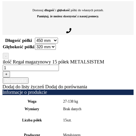
Dostosuj
długość
i
głębokość
półki do własnych potrzeb.
Pamiętaj, że możesz skorzystać z naszej pomocy.
Długość półki
Głębokość półki
-
ilość Regał magazynowy 15 półek METALSISTEM
+
Do koszyka
Dodaj do listy życzeń
Dodaj do porównania
Informacje o produkcie
Waga
27-138 kg
Wymiary
Brak danych
Liczba półek
15szt.
Producent
Metalsistem