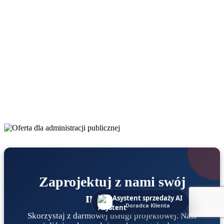
do swoich procedur finansowych. Rozumiemy specyfikę takich
zamówień i zawsze staramy się wyjść naprzeciw oczekiwaniom
naszych klientów. W przypadku jakichkolwiek pytań, wątpliwości
lub potrzeby omówienia szczegółów – nasz zespół pozostaje do
Twojej dyspozycji. Chętnie pomożemy znaleźć najlepsze
rozwiązanie!
Dodatkowo, aby zapewnić kompleksową obsługę, w cenie zakupu
oferujemy wykonanie profesjonalnego projektu zabudowy
archiwum. Nasze rozwiązania są nie tylko funkcjonalne, ale także
dostosowane do indywidualnych potrzeb Twojej instytucji, co
pozwoli w pełni zoptymalizować przestrzeń i usprawnić zarządzanie
dokumentacją.
Zaprojektuj z nami swój
magazyn
Asystent sprzedaży AI
Doradca Klienta
Skorzystaj z darmowej usługi projektowej. Nasi