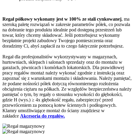
Regał półkowy wykonany jest w 100% ze stali cynkowanej
, ma
szeroką paletę rozwiązań w zakresie parametrów półek, co pozwala
na dobranie tego produktu idealnie pod dostępną przestrzeń lub
towar, który chcemy składować. Jeśli potrzebujesz wykonamy
bezpłatnie projekt zabudowy Twojego pomieszczenia oraz
doradzimy Ci, abyś zapłacił za to czego faktycznie potrzebujesz.
Regał dla profesjonalistów wykorzystywany w magazynach,
hurtowniach, sklepach i salonach sprzedaży oraz do montażu w
garażach, piwnicach i komórkach lokatorskich. Dla prawidłowej
pracy regałów montaż należy wykonać zgodnie z instrukcją oraz
zapoznać się z warunkami montażu i składowania. Należy pamiętać,
że podane nośności półek dotyczą równomiernego rozłożenia
obciążenia ciężaru na półkach. Ze względów bezpieczeństwa należy
pamiętać o tym, by regały o stosunku wysokości do głębokości,
gdzie H (wys.) ≥ 4x głębokość regału, zabezpieczyć przed
przewróceniem za pomocą kotew ściennych i podłogowych.
Klamry umożliwiające montaż do ściany znajdziesz w
zakładce
Akcesoria do regałów.