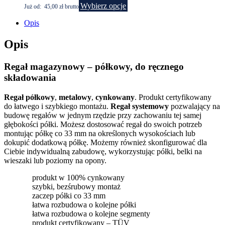
Wybierz opcje
Już od:
45,00
zł
brutto
Opis
Opis
Regał magazynowy – półkowy, do ręcznego
składowania
Regał półkowy
,
metalowy
,
cynkowany
. Produkt certyfikowany
do łatwego i szybkiego montażu.
Regał systemowy
pozwalający na
budowę regałów w jednym rzędzie przy zachowaniu tej samej
głębokości półki. Możesz dostosować regał do swoich potrzeb
montując półkę co 33 mm na określonych wysokościach lub
dokupić dodatkową półkę. Możemy również skonfigurować dla
Ciebie indywidualną zabudowę, wykorzystując półki, belki na
wieszaki lub poziomy na opony.
produkt w 100% cynkowany
szybki, bezśrubowy montaż
zaczep półki co 33 mm
łatwa rozbudowa o kolejne półki
łatwa rozbudowa o kolejne segmenty
produkt certyfikowany – TÜV