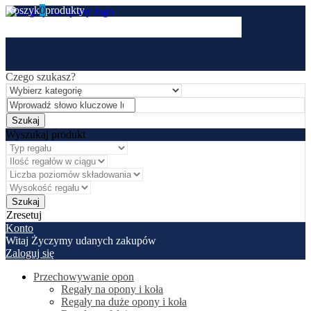
Koszyk
0
produkty
Czego szukasz?
Wyszukaj produkt
Zresetuj
Konto
Witaj
Życzymy udanych zakupów
Zaloguj się
Przechowywanie opon
Regały na opony i koła
Regały na duże opony i koła