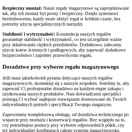
Bezpieczny montaż:
Nasze regały magazynowe są zaprojektowane
tak, aby ich montaż był prosty i bezpieczny. Dzięki systemowi
bezśrubowemu, każdy może złożyć regał w krótkim czasie, bez
potrzeby użycia specjalistycznych narzędzi.
Stabilność i wytrzymałość:
Konstrukcja naszych regałów
gwarantuje stabilność i wytrzymałość, co jest szczególnie ważne
przy składowaniu ciężkich przedmiotów. Dodatkowo, zalecamy
użycie kotew ściennych i podłogowych, aby zapewnić dodatkowe
bezpieczeństwo i zapobiec przewróceniu regału.
Doradztwo przy wyborze regału magazynowego
Jeśli masz jakiekolwiek pytania dotyczące naszych regałów
magazynowych, skontaktuj się z naszym zespołem. Jesteśmy tu, aby
zapewnić Ci profesjonalne doradztwo na każdym etapie zakupu i
użytkowania naszych produktów. Nasi doświadczeni specjaliści
pomogą Ci wybrać najlepsze rozwiązanie dostosowane do Twoich
indywidualnych potrzeb i specyfikacji Twojego magazynu.
Zapewniamy kompleksową obsługę, od doradztwa technicznego po
wsparcie przy montażu i konserwacji regałów. Bez względu na to,
czy potrzebujesz pomocy przy wyborze odpowiednich półek, czy
też indywidualnej konfiguracji całego systemu magazynowego,