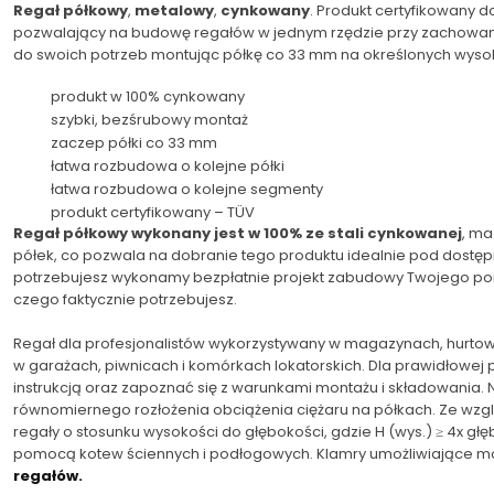
Regał półkowy
,
metalowy
,
cynkowany
. Produkt certyfikowany 
pozwalający na budowę regałów w jednym rzędzie przy zachowaniu
do swoich potrzeb montując półkę co 33 mm na określonych wyso
produkt w 100% cynkowany
szybki, bezśrubowy montaż
zaczep półki co 33 mm
łatwa rozbudowa o kolejne półki
łatwa rozbudowa o kolejne segmenty
produkt certyfikowany – TÜV
Regał półkowy wykonany jest w 100% ze stali cynkowanej
, ma
półek, co pozwala na dobranie tego produktu idealnie pod dostępn
potrzebujesz wykonamy bezpłatnie projekt zabudowy Twojego pomi
czego faktycznie potrzebujesz.
Regał dla profesjonalistów wykorzystywany w magazynach, hurtow
w garażach, piwnicach i komórkach lokatorskich. Dla prawidłowej
instrukcją oraz zapoznać się z warunkami montażu i składowania.
równomiernego rozłożenia obciążenia ciężaru na półkach. Ze wzg
regały o stosunku wysokości do głębokości, gdzie H (wys.) ≥ 4x 
pomocą kotew ściennych i podłogowych. Klamry umożliwiające mo
regałów.