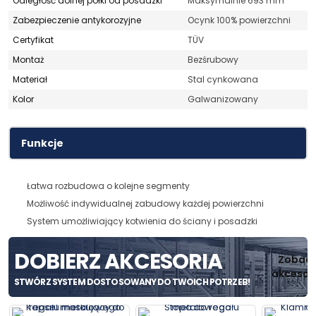
Odległość dolnej półki od posadzki
Maksymalnie 693 mm
Zabezpieczenie antykorozyjne
Ocynk 100% powierzchni
Certyfikat
TÜV
Montaż
Bezśrubowy
Materiał
Stal cynkowana
Kolor
Galwanizowany
Funkcje
Łatwa rozbudowa o kolejne segmenty
Możliwość indywidualnej zabudowy każdej powierzchni
System umożliwiający kotwienia do ściany i posadzki
D
O
B
I
E
R
Z
A
K
C
E
S
O
R
I
A
Zobac
akcesor
STWÓRZ
SYSTEM
DOSTOSOWANY
DO
TWOICH
POTRZEB!