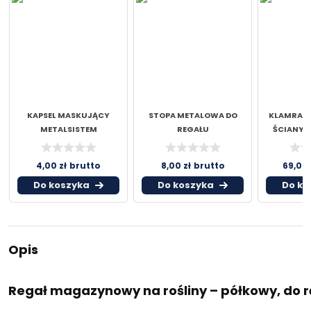
KAPSEL MASKUJĄCY
STOPA METALOWA DO
KLAMRA 
METALSISTEM
REGAŁU
ŚCIANY 
4,00
zł
brutto
8,00
zł
brutto
69,00
Do koszyka
Do koszyka
Do ko
Opis
Regał magazynowy na rośliny – półkowy, do 