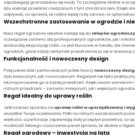
zapobiegają gromadzeniu się wody. To szczególnie istotne w prz
aby uniknąć przelania i związanych z tym chorób korzeni. Dzięk
odpływać, co sprawia, że rośliny będą rosły zdrowo i w optymalny
Wszechstronne zastosowanie w ogrodzie i nie
Nasz regał ogrodowy idealnie nadaje się do
sklepów ogrodnicz
rozwiązanie zarówno dla profesjonalnych ogrodników, jak i miłoś
doskonałą ekspozycję roślin, co jest kluczowe w handlu, ale równi
ogrodach, gdzie każdy centymetr przestrzeni liczy się w aranżacji zi
Funkcjonalność i nowoczesny design
Połączenie stali i perforowanych półek tworzy
nowoczesny desig
stylu klasycznym, jak i nowoczesnym. Regał jest nie tylko praktycz
wkomponowanie go w każdą przestrzeń. Dzięki swoim wymiarom 
różnych przestrzeni – zarówno mniejszych, jak i większych ogrodów 
Regał idealny do uprawy roślin
Jeśli szukasz sposobu na
uprawę roślin w uporządkowany i wy
wszystkie Twoje oczekiwania. Półki na różnych wysokościach pozwa
wielkości, a perforacje zapewniają stały przepływ powietrza, co
możliwość łatwego czyszczenia paneli sprawia, że dbanie o higien
Regał ogrodowy – inwestycja na lata