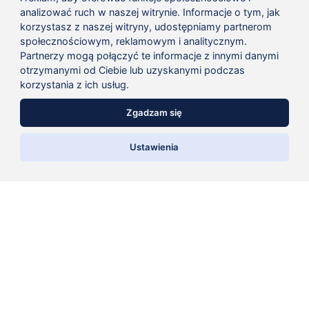
analizować ruch w naszej witrynie. Informacje o tym, jak
korzystasz z naszej witryny, udostępniamy partnerom
społecznościowym, reklamowym i analitycznym.
Partnerzy mogą połączyć te informacje z innymi danymi
otrzymanymi od Ciebie lub uzyskanymi podczas
korzystania z ich usług.
Zgadzam się
Asystent sprzedaży AI
REGAŁ MAGAZYNOWY 16
REGAŁ MAGAZYNOWY 12
REGAŁ M
Ustawienia
Doradca Klienta
PÓŁEK METALSISTEM
PÓŁEK METALSISTEM
PÓŁEK M
Już od:
1013,00
zł
Już od:
788,00
zł
Już od
brutto
brutto
b
Wybierz opcje
Wybierz opcje
Wybier