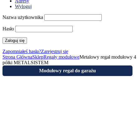
Adresy
Wyloguj
Nazwa użytkownika
Hasło
Zapomniałeś hasła?
Zarejestruj się
Strona Główna
Sklep
Regały modułowe
Metalowy regał modułowy 4
półki METALSISTEM
Modułowy regał do garażu