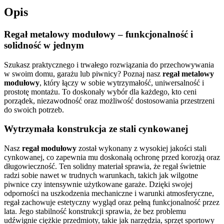
Opis
Regał metalowy modułowy – funkcjonalność i
solidność w jednym
Szukasz praktycznego i trwałego rozwiązania do przechowywania
w swoim domu, garażu lub piwnicy? Poznaj nasz
regał metalowy
modułowy
, który łączy w sobie wytrzymałość, uniwersalność i
prostotę montażu. To doskonały wybór dla każdego, kto ceni
porządek, niezawodność oraz możliwość dostosowania przestrzeni
do swoich potrzeb.
Wytrzymała konstrukcja ze stali cynkowanej
Nasz
regał modułowy
został wykonany z wysokiej jakości stali
cynkowanej, co zapewnia mu doskonałą ochronę przed korozją oraz
długowieczność. Ten solidny materiał sprawia, że regał świetnie
radzi sobie nawet w trudnych warunkach, takich jak wilgotne
piwnice czy intensywnie użytkowane garaże. Dzięki swojej
odporności na uszkodzenia mechaniczne i warunki atmosferyczne,
regał zachowuje estetyczny wygląd oraz pełną funkcjonalność przez
lata. Jego stabilność konstrukcji sprawia, że bez problemu
udźwignie ciężkie przedmioty, takie jak narzędzia, sprzęt sportowy