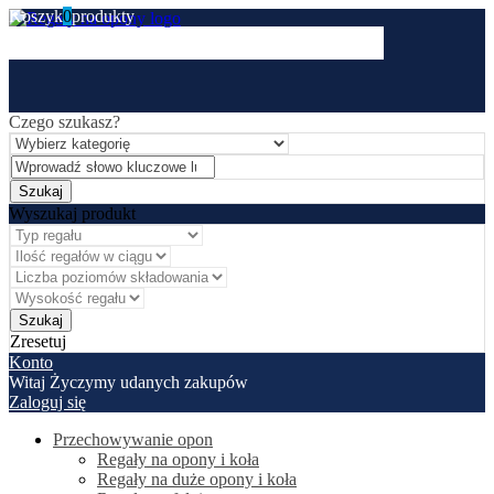
Koszyk
0
produkty
Czego szukasz?
Wyszukaj produkt
Zresetuj
Konto
Witaj
Życzymy udanych zakupów
Zaloguj się
Przechowywanie opon
Regały na opony i koła
Regały na duże opony i koła