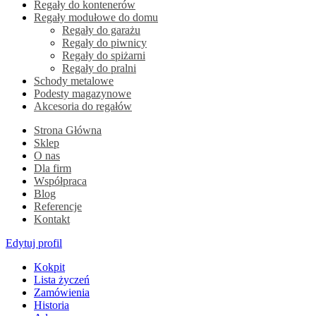
Regały do kontenerów
Regały modułowe do domu
Regały do garażu
Regały do piwnicy
Regały do spiżarni
Regały do pralni
Schody metalowe
Podesty magazynowe
Akcesoria do regałów
Strona Główna
Sklep
O nas
Dla firm
Współpraca
Blog
Referencje
Kontakt
Edytuj profil
Kokpit
Lista życzeń
Zamówienia
Historia