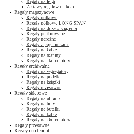
Regały na felgi
Zestawy regałów na koła
Regały magazynowe
Regały półkowe
Regały półkowe LONG SPAN
Regały na duże obciążenia
Regały perforowane
Regały narożne
Regały z pojemnikami
Regały na kable
Regały na tkaniny
Regały na akumulatory
Regały archiwalne
Regały na segregatory
Regały na pudełka
Regały na książki
Regały przesuwne
Regały sklepowe
Regały na ubrania
Regały na buty
Regały na butelki
Regały na kable
Regały na akumulatory
Regały przesuwne
Regały do chłodni