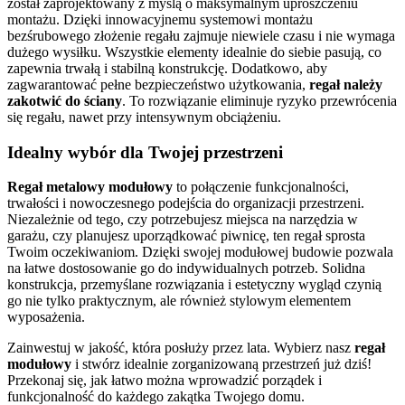
został zaprojektowany z myślą o maksymalnym uproszczeniu
montażu. Dzięki innowacyjnemu systemowi montażu
bezśrubowego złożenie regału zajmuje niewiele czasu i nie wymaga
dużego wysiłku. Wszystkie elementy idealnie do siebie pasują, co
zapewnia trwałą i stabilną konstrukcję. Dodatkowo, aby
zagwarantować pełne bezpieczeństwo użytkowania,
regał należy
zakotwić do ściany
. To rozwiązanie eliminuje ryzyko przewrócenia
się regału, nawet przy intensywnym obciążeniu.
Idealny wybór dla Twojej przestrzeni
Regał metalowy modułowy
to połączenie funkcjonalności,
trwałości i nowoczesnego podejścia do organizacji przestrzeni.
Niezależnie od tego, czy potrzebujesz miejsca na narzędzia w
garażu, czy planujesz uporządkować piwnicę, ten regał sprosta
Twoim oczekiwaniom. Dzięki swojej modułowej budowie pozwala
na łatwe dostosowanie go do indywidualnych potrzeb. Solidna
konstrukcja, przemyślane rozwiązania i estetyczny wygląd czynią
go nie tylko praktycznym, ale również stylowym elementem
wyposażenia.
Zainwestuj w jakość, która posłuży przez lata. Wybierz nasz
regał
modułowy
i stwórz idealnie zorganizowaną przestrzeń już dziś!
Przekonaj się, jak łatwo można wprowadzić porządek i
funkcjonalność do każdego zakątka Twojego domu.