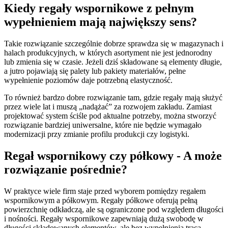
Kiedy regały wspornikowe z pełnym
wypełnieniem mają największy sens?
Takie rozwiązanie szczególnie dobrze sprawdza się w magazynach i
halach produkcyjnych, w których asortyment nie jest jednorodny
lub zmienia się w czasie. Jeżeli dziś składowane są elementy długie,
a jutro pojawiają się palety lub pakiety materiałów, pełne
wypełnienie poziomów daje potrzebną elastyczność.
To również bardzo dobre rozwiązanie tam, gdzie regały mają służyć
przez wiele lat i muszą „nadążać” za rozwojem zakładu. Zamiast
projektować system ściśle pod aktualne potrzeby, można stworzyć
rozwiązanie bardziej uniwersalne, które nie będzie wymagało
modernizacji przy zmianie profilu produkcji czy logistyki.
Regał wspornikowy czy półkowy - A może
rozwiązanie pośrednie?
W praktyce wiele firm staje przed wyborem pomiędzy regałem
wspornikowym a półkowym. Regały półkowe oferują pełną
powierzchnię odkładczą, ale są ograniczone pod względem długości
i nośności. Regały wspornikowe zapewniają dużą swobodę w
długości składowanych elementów, ale bez wypełnienia tracą