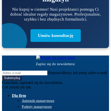
Nie kupuj w ciemno! Nasi projektanci pomogą Ci
dobrać idealne regały magazynowe. Profesjonalnie,
szybko i bez zbędnych formalności.
Umów konsultację
Zapisz się do newslettera:
Nieprawidłowy lub pusty adres e-mail
Subskrybuj
Pomyślnie zapisałeś się do newslettera.
Coś poszło nie tak.
Dla firm
Antresole magazynowe
Podesty magazynowe