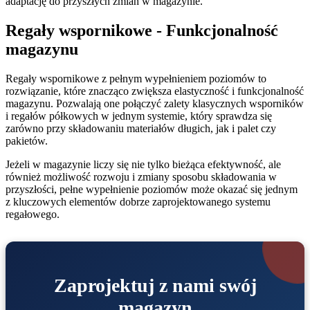
adaptację do przyszłych zmian w magazynie.
Regały wspornikowe - Funkcjonalność
magazynu
Regały wspornikowe z pełnym wypełnieniem poziomów to
rozwiązanie, które znacząco zwiększa elastyczność i funkcjonalność
magazynu. Pozwalają one połączyć zalety klasycznych wsporników
i regałów półkowych w jednym systemie, który sprawdza się
zarówno przy składowaniu materiałów długich, jak i palet czy
pakietów.
Jeżeli w magazynie liczy się nie tylko bieżąca efektywność, ale
również możliwość rozwoju i zmiany sposobu składowania w
przyszłości, pełne wypełnienie poziomów może okazać się jednym
z kluczowych elementów dobrze zaprojektowanego systemu
regałowego.
Zaprojektuj z nami swój
magazyn