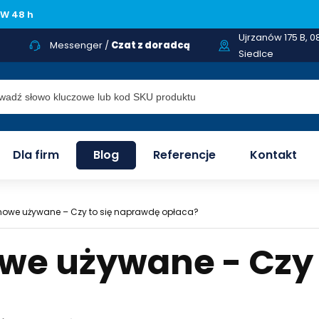
W
4
8
h
Ujrzanów 175 B, 0
Messenger /
Czat z doradcą
Siedlce
Dla firm
Blog
Referencje
Kontakt
owe używane – Czy to się naprawdę opłaca?
e używane - Czy 