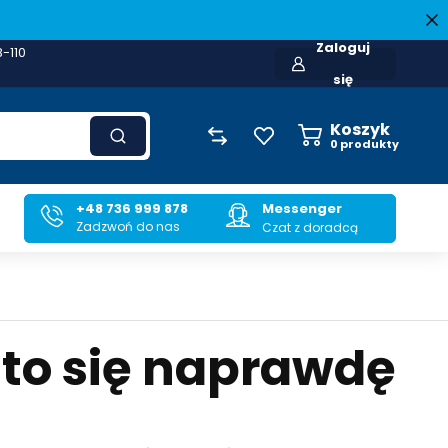
Zaloguj
8-110
się
Koszyk
0
produkty
+48 736 999 878
Messenger
Zadzwoń do nas
Czat z doradcą
to się naprawdę