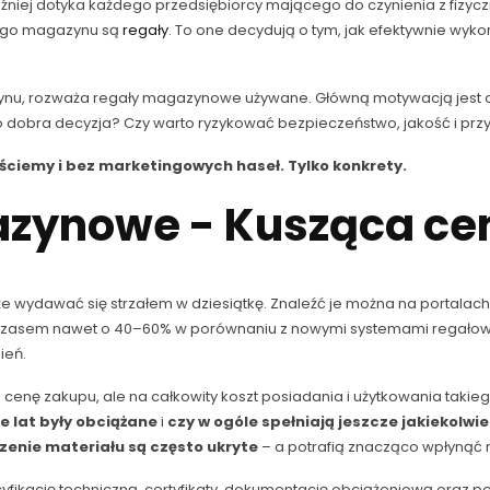
óźniej dotyka każdego przedsiębiorcy mającego do czynienia z fizy
dego magazynu są
regały
. To one decydują o tym, jak efektywnie wyko
nu, rozważa regały magazynowe używane. Główną motywacją jest ocz
o dobra decyzja? Czy warto ryzykować bezpieczeństwo, jakość i przy
ściemy i bez marketingowych haseł. Tylko konkrety.
zynowe - Kusząca cen
wydawać się strzałem w dziesiątkę. Znaleźć je można na portalac
– czasem nawet o 40–60% w porównaniu z nowymi systemami regałowy
ień.
cenę zakupu, ale na całkowity koszt posiadania i użytkowania takieg
le lat były obciążane
i
czy w ogóle spełniają jeszcze jakiekolw
enie materiału są często ukryte
– a potrafią znacząco wpłynąć n
ikację techniczną, certyfikaty, dokumentację obciążeniową oraz pew