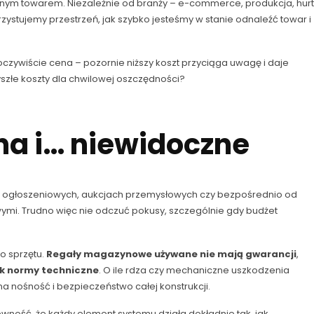
cznym towarem. Niezależnie od branży – e-commerce, produkcja, hurt
rzystujemy przestrzeń, jak szybko jesteśmy w stanie odnaleźć towar i
ywiście cena – pozornie niższy koszt przyciąga uwagę i daje
szłe koszty dla chwilowej oszczędności?
a i… niewidoczne
h ogłoszeniowych, aukcjach przemysłowych czy bezpośrednio od
mi. Trudno więc nie odczuć pokusy, szczególnie gdy budżet
o sprzętu.
Regały magazynowe używane nie mają gwarancji
,
iek normy techniczne
. O ile rdza czy mechaniczne uszkodzenia
a nośność i bezpieczeństwo całej konstrukcji.
ność, że każdy element systemu działa dokładnie tak, jak