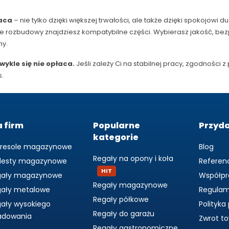
raca
– nie tylko dzięki większej trwałości, ale także dzięki spokojowi 
ie rozbudowy znajdziesz kompatybilne części. Wybierasz jakość, bezp
ny.
ykle się nie opłaca.
Jeśli zależy Ci na stabilnej pracy, zgodności 
s.
a firm
Popularne
Przyd
kategorie
tresole magazynowe
Blog
Regały na opony i koła
desty magazynowe
Referen
HIT
gały magazynowe
Współpr
Regały magazynowe
gały metalowe
Regulam
Regały półkowe
ały wysokiego
Polityka
Regały do garażu
adowania
Zwrot t
Regały gastronomiczne