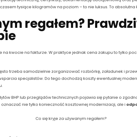
 a czasem tysiące kilogramów na poziom – to nie luksus. To absolutna
anym regałem? Prawdzi
pie
e na kwocie na fakturze. W praktyce jednak cena zakupu to tylko po
ęsto trzeba samodzielnie zorganizować rozbiórkę, załadunek i przew
wsparcia specjalistów. Do tego dochodzą koszty ewentualnej moder
u.
udytów BHP lub przeglądów technicznych pojawia się pytanie o zgo
znaczać nie tylko konieczność kosztownej modernizacji, ale i
odpo