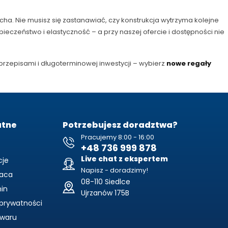
ducha. Nie musisz się zastanawiać, czy konstrukcja wytrzyma kolejne
ieczeństwo i elastyczność – a przy naszej ofercie i dostępności nie
z przepisami i długoterminowej inwestycji – wybierz
nowe regały
atne
Potrzebujesz doradztwa?
Pracujemy 8:00 - 16:00
+48 736 999 878
Live chat z ekspertem
cje
Napisz - doradzimy!
aca
08-110 Siedlce
in
Ujrzanów 175B
 prywatności
owaru