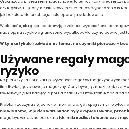
Organizacja przestrzeni magazynowej to temat, który prędzej czy p
czy logistyka – jednym z kluczowych elementów wyposażenia każ
jak bezpiecznie przebiega cała operacja składowania.
Wiele osób, stając przed decyzją o zakupie wyposażenia do magazy
nadzieję na szybkie ograniczenie wydatków. Ale czy na pewno jest t
W tym artykule rozkładamy temat na czynniki pierwsze – bez 
Używane regały maga
ryzyko
Na pierwszy rzut oka zakup używanych regałów magazynowych może 
firm likwidujących swoje magazyny. Ceny bywają znacznie niższe 
inwestycyjny jest napięty, a presja czasu i kosztów rośnie z dnia na dz
Problem zaczyna się jednak w momencie, gdy spojrzymy nie tylko na 
nie wiadomo, w jakich warunkach były eksploatowane
,
przez i
mogą być widoczne od razu, o tyle
mikroodkształcenia czy zmęcz
Tymczasem w przypadku nowego regału – klient dostaje pełną specyf