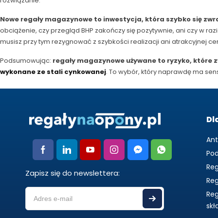
rozwiązanie.
Nowe regały magazynowe to inwestycja, która szybko się zw
obciążenie, czy przegląd BHP zakończy się pozytywnie, ani czy w raz
musisz przy tym rezygnować z szybkości realizacji ani atrakcyjnej ce
Podsumowując:
regały magazynowe używane to ryzyko, które zw
wykonane ze stali cynkowanej
. To wybór, który naprawdę ma sen
Dl
An
Po
Re
Zapisz się do newslettera:
Re
Reg
skł