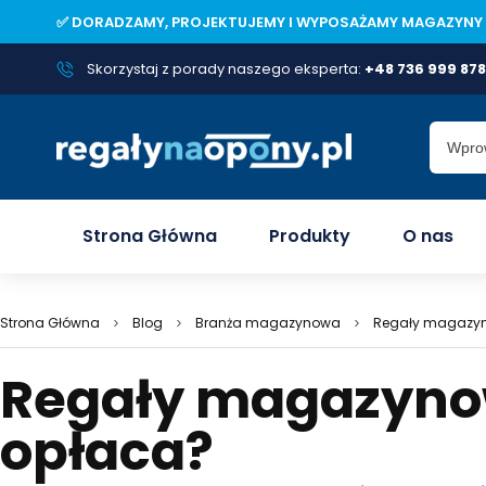
✅
D
O
R
A
D
Z
A
M
Y
,
P
R
O
J
E
K
T
U
J
E
M
Y
I
W
Y
P
O
S
A
Ż
A
M
Y
M
A
G
A
Z
Y
N
Y
Skorzystaj z porady naszego eksperta:
+48 736 999 878
Strona Główna
Produkty
O nas
Strona Główna
Blog
Branża magazynowa
Regały magazyn
Regały magazynow
opłaca?